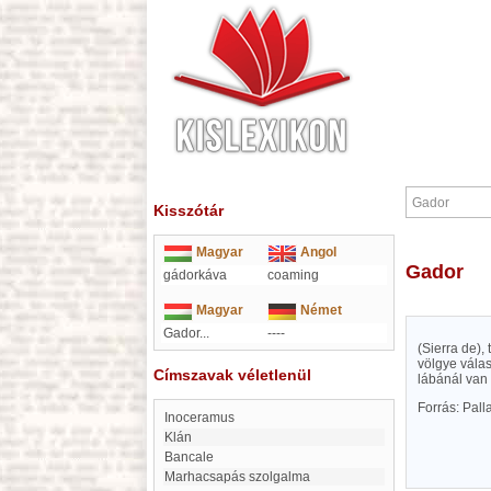
Kisszótár
Magyar
Angol
Gador
gádorkáva
coaming
Magyar
Német
Gador...
----
(Sierra de),
völgye vála
Címszavak véletlenül
lábánál van
Forrás: Pal
Inoceramus
klán
Bancale
Marhacsapás szolgalma