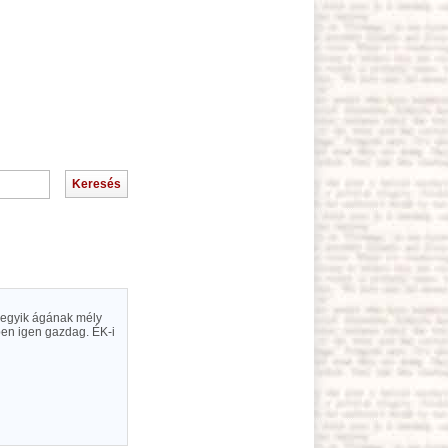
a egyik ágának mély
ben igen gazdag. ÉK-i