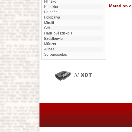
Hlinsko
Maradjon on
kollektor
Bajadér
Földpálya
Mirelit
Get
Hadi lövésziskola
Ezüstfényle
Münzer
alinea
sorpárosodás