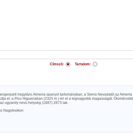
Címszó:
Tartalom:
 tengerparti hegylánc Almeria spanyol tartományban, a Sierra Nevadatól az Almeri
sztja el; a Pico Higuenaban (2325 m.) éri el a legnagyobb magasságát. Ólomércek
 az ugyanily nevü helység (1887) 2873 lak.
las Nagylexikon