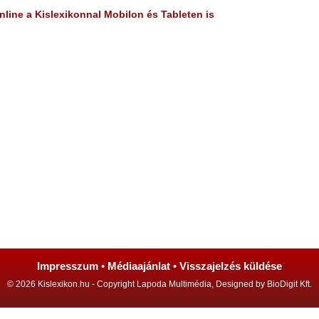
line a Kislexikonnal Mobilon és Tableten is
Impresszum
•
Médiaajánlat
•
Visszajelzés küldése
© 2026 Kislexikon.hu - Copyright Lapoda Multimédia, Designed by BioDigit Kft.