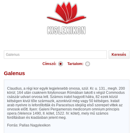
Címszó:
Tartalom:
Galenus
Claudius, a régi kor egyik legjelesebb orvosa, szül. Kr. u. 131., megh. 200
körül; 164 után csaknem folytonosan Rómában lakott s végül Commodus
császár udvari orvosa lett. Számos iratot hagyott hátra, 82 ezek közül
kétségen kivül tőle származik, azonkivül még vagy 50 kétséges. Iratait
arab nyelvre is lefordították és Paracelsus idejéig első szerepet vittek az
orvosok előtt. Ilyen: Galeni Pergamensis medicorum omnium principis
opera (Velence 1490, II. kötet, 1522. IV. kötet), mely mű számos
fordításban és kiadásban jelent meg.
Forrás: Pallas Nagylexikon