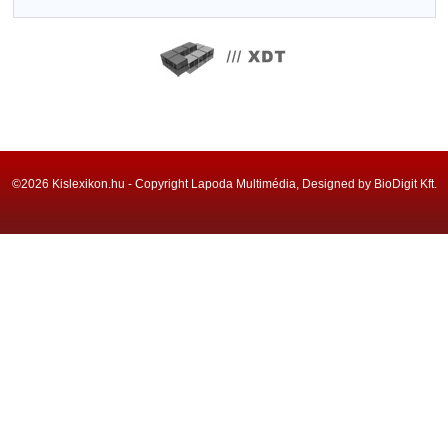
©2026 Kislexikon.hu - Copyright Lapoda Multimédia, Designed by BioDigit Kft.