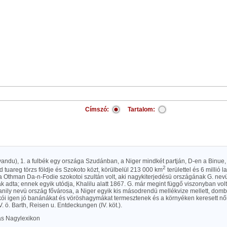
Címszó:
Tartalom:
andu), 1. a fulbék egy országa Szudánban, a Niger mindkét partján, D-en a Binue
2
 tuareg törzs földje és Szokoto közt, körülbelül 213 000 km
területtel és 6 millió l
 Othman Da-n-Fodie szokotoi szultán volt, aki nagykiterjedésü országának G. nevü 
k adta; ennek egyik utódja, Khalilu alatt 1867. G. már megint függő viszonyban volt
anily nevü ország fővárosa, a Niger egyik kis másodrendü mellékvize mellett, dom
kói igen jó banánákat és vöröshagymákat termesztenek és a környéken keresett nő
V. ö. Barth, Reisen u. Entdeckungen (IV. köt.).
las Nagylexikon