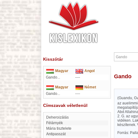
Kisszótár
Magyar
Angol
Gando
Gando...
----
Magyar
Német
Gando...
----
(Guandu, Gv
az auelimmid
Címszavak véletlenül
megalapítója
Abd Allahina
2. G. az ugy
deheroizálás
vidéken. La
Félárnyék
készítenek. 
Mária tisztelete
Forrás: Pal
antipasszát