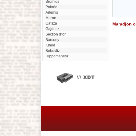
Bromios
Pokróc
Artemis
Marne
Gafsza
Maradjon on
gajdesz
section d"or
Bársony
Kihoë
bebóvliz
Hippomanesz