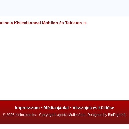
line a Kislexikonnal Mobilon és Tableten is
Impresszum
•
Médiaajánlat
•
Visszajelzés küldése
© 2026 Kislexikon.hu - Copyright Lapoda Multimédia, Designed by BioDigit Kft.