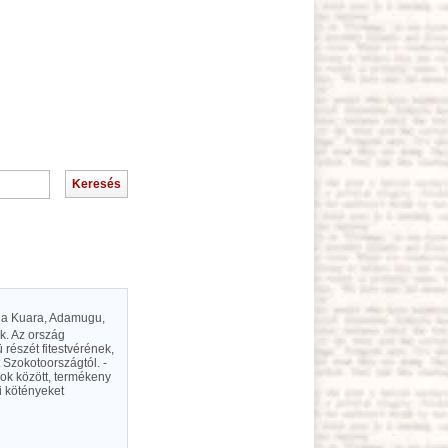
, a Kuara, Adamugu,
ak. Az ország
részét fitestvérének,
 Szokotoországtól. -
bok között, termékeny
i kötényeket