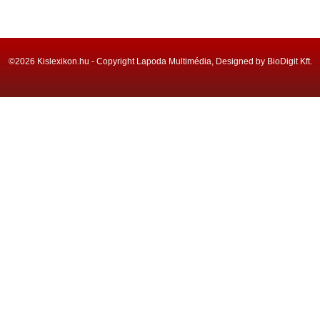
©2026 Kislexikon.hu - Copyright Lapoda Multimédia, Designed by BioDigit Kft.