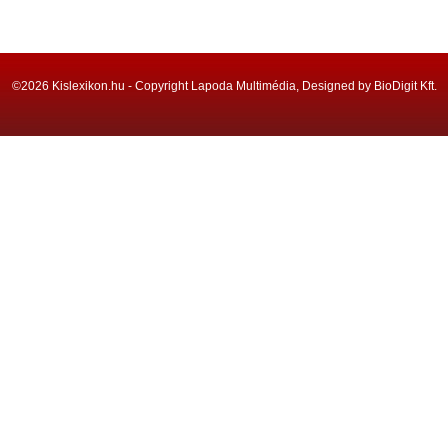
©2026 Kislexikon.hu - Copyright Lapoda Multimédia, Designed by BioDigit Kft.