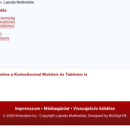
te:
Lapoda Multimédia
dás
ciaország
onalizmus
rializmus
O
iszony
line a Kislexikonnal Mobilon és Tableten is
Impresszum
•
Médiaajánlat
•
Visszajelzés küldése
© 2026 Kislexikon.hu - Copyright Lapoda Multimédia, Designed by BioDigit Kft.