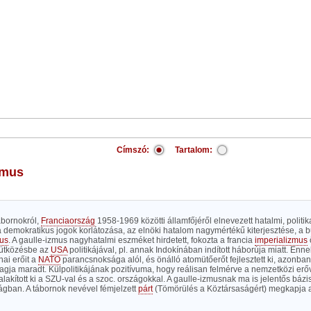
Címszó:
Tartalom:
izmus
ábornokról,
Franciaország
1958-1969 közötti államfőjéről elnevezett hatalmi, politik
 demokratikus jogok korlátozása, az elnöki hatalom nagymértékű kiterjesztése, a 
us
. A gaulle-izmus nagyhatalmi eszméket hirdetett, fokozta a francia
imperializmus
eütközésbe az
USA
politikájával, pl. annak Indokínában indított háborúja miatt. E
nai erőit a
NATO
parancsnoksága alól, és önálló atomütőerőt fejlesztett ki, azonba
tagja maradt. Külpolitikájának pozitívuma, hogy reálisan felmérve a nemzetközi erő
alakított ki a SZU-val és a szoc. országokkal. A gaulle-izmusnak ma is jelentős bázi
ágban. A tábornok nevével fémjelzett
párt
(Tömörülés a Köztársaságért) megkapja 