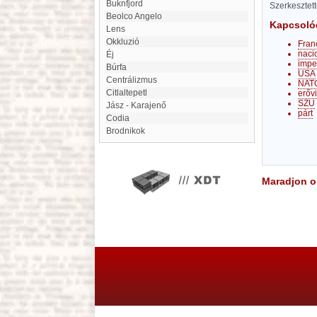
Buknfjord
Szerkesztet
Beolco Angelo
Kapcsoló
Lens
Okkluzió
Fran
naci
Éj
impe
Búrfa
USA
Centrálizmus
NAT
Citlaltepetl
erőv
SZU
Jász - Karajenő
párt
Codia
Brodnikok
Maradjon on