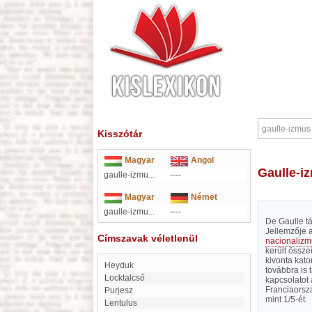
Kisszótár
Magyar
Angol
gaulle-
gaulle-izmu...
----
Magyar
Német
gaulle-izmu...
----
De Gaulle t
Jellemzője a
Címszavak véletlenül
nacionalizm
került össz
kivonta kato
Heyduk
továbbra is 
locktalcső
kapcsolatot 
Franciaorsz
Purjesz
mint 1/5-ét.
Lentulus