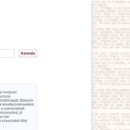
ai rendszer.
burzsoá
önállóságát, többször
nnek következményeként
n a szervezetnek
viszonyokat, jó
sa van
a szavazatok több