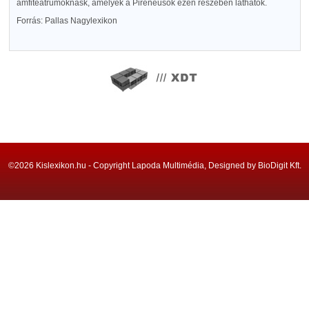
amfiteatrumoknask, amelyek a Pireneusok ezen részében láthatók.
Forrás: Pallas Nagylexikon
©2026 Kislexikon.hu - Copyright Lapoda Multimédia, Designed by BioDigit Kft.