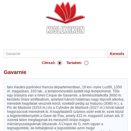
Címszó:
Tartalom:
Gavarnie
falu Hautes-pyrénées francia départementban, 19 km.-nyire Luztől, 1350
m. magasban, 320 lak., a templomosoktól épített régi templommal. Tőle
egy órányira van a hires Cirque de Gavarnie, a természetalkotta 3600 m.
kerületü óriási amfiteatrum, amelyet három hatalmas nagy lépcsőt alkotva,
meredek hegyfalak vesznek körül; ezekből pedig az Astazou (3080 m.), a
Pic de Marboré (3253 m.) és a Cylindre de Marboré (3327 m.) hóval takart
hegycsúcsok merednek ki. A hagyfalakről számos vizér esik le; ezek közül
a legjelentékenyebb a Gave de Pau, amely 422 m. magasról zuhan alá. E
vizerek télen megfagynak és messziről óriási magas
márványszalagoknak látszanak. A Cirque de G. nem ugyan a
legnagyobbik, de kétségkivül a legszebbike azon hegyi