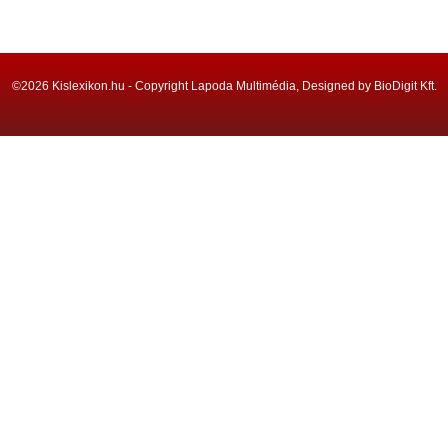
©2026 Kislexikon.hu - Copyright Lapoda Multimédia, Designed by BioDigit Kft.