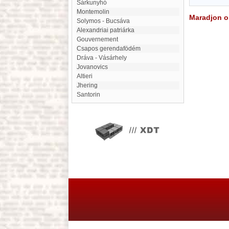
Sárkunyhó
Montemolin
Maradjon on
Solymos - Bucsáva
Alexandriai patriárka
gouvernement
Csapos gerendafödém
Dráva - Vásárhely
Jovanovics
Altieri
Jhering
Santorin