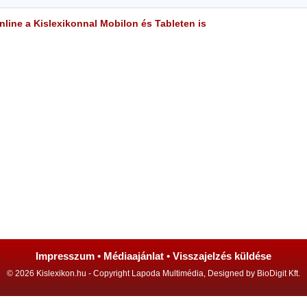
line a Kislexikonnal Mobilon és Tableten is
Impresszum
•
Médiaajánlat
•
Visszajelzés küldése
© 2026 Kislexikon.hu - Copyright Lapoda Multimédia, Designed by BioDigit Kft.