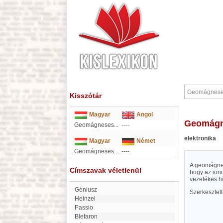
Kisszótár
Magyar
Angol
Geomágn
Geomágneses...
----
elektronika
Magyar
Német
Geomágneses...
----
A geomágnes
Címszavak véletlenül
hogy az iono
vezetékes h
Géniusz
Szerkesztet
Heinzel
Passio
Blefaron