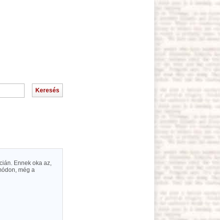
cián. Ennek oka az,
 módon, még a