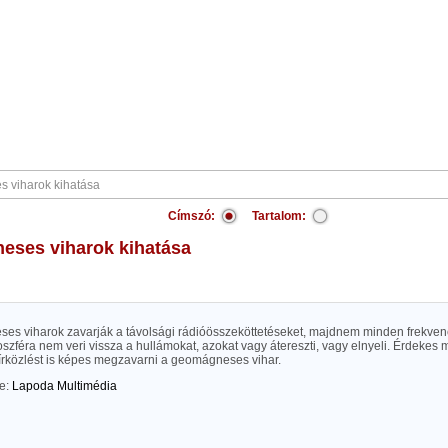
Címszó:
Tartalom:
eses viharok kihatása
es viharok zavarják a távolsági rádióösszeköttetéseket, majdnem minden frekven
szféra nem veri vissza a hullámokat, azokat vagy átereszti, vagy elnyeli. Érdekes
írközlést is képes megzavarni a geomágneses vihar.
te:
Lapoda Multimédia