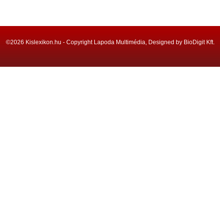
©2026 Kislexikon.hu - Copyright Lapoda Multimédia, Designed by BioDigit Kft.