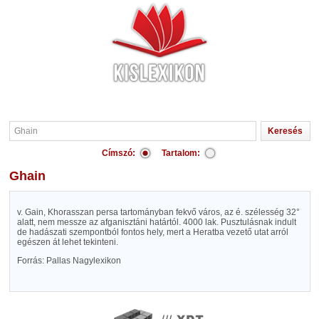
Címszó:
Tartalom:
Ghain
v. Gain, Khorasszan persa tartományban fekvő város, az é. szélesség 32°
alatt, nem messze az afganisztáni határtól. 4000 lak. Pusztulásnak indult
de hadászati szempontból fontos hely, mert a Heratba vezető utat arról
egészen át lehet tekinteni.
Forrás: Pallas Nagylexikon