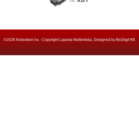
©2026 Kislexikon.hu - Copyright Lapoda Multimédia, Designed by BioDigit Kft.