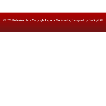
©2026 Kislexikon.hu - Copyright Lapoda Multimédia, Designed by BioDigit Kft.