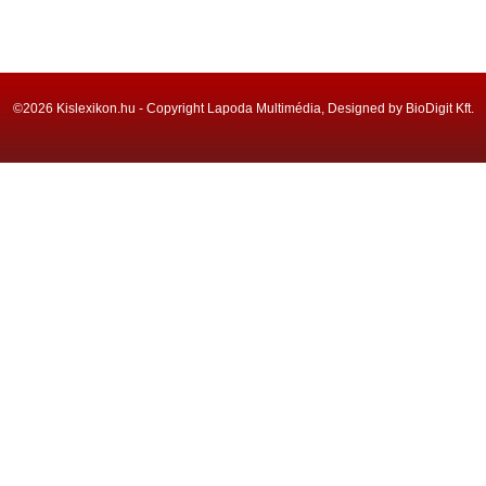
©2026 Kislexikon.hu - Copyright Lapoda Multimédia, Designed by BioDigit Kft.