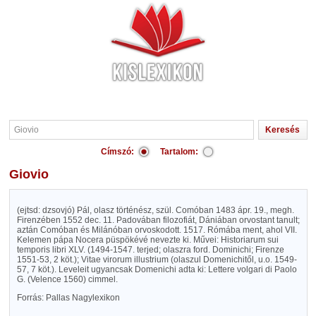
Címszó:
Tartalom:
Giovio
(ejtsd: dzsovjó) Pál, olasz történész, szül. Comóban 1483 ápr. 19., megh.
Firenzében 1552 dec. 11. Padovában filozofiát, Dániában orvostant tanult;
aztán Comóban és Milánóban orvoskodott. 1517. Rómába ment, ahol VII.
Kelemen pápa Nocera püspökévé nevezte ki. Művei: Historiarum sui
temporis libri XLV. (1494-1547. terjed; olaszra ford. Dominichi; Firenze
1551-53, 2 köt.); Vitae virorum illustrium (olaszul Domenichitől, u.o. 1549-
57, 7 köt.). Leveleit ugyancsak Domenichi adta ki: Lettere volgari di Paolo
G. (Velence 1560) cimmel.
Forrás: Pallas Nagylexikon