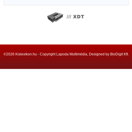
©2026 Kislexikon.hu - Copyright Lapoda Multimédia, Designed by BioDigit Kft.