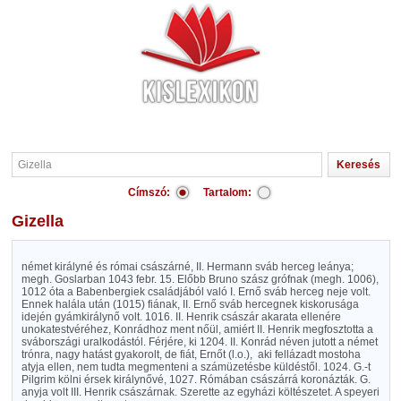
Címszó:
Tartalom:
Gizella
német királyné és római császárné, II. Hermann sváb herceg leánya;
megh. Goslarban 1043 febr. 15. Előbb Bruno szász grófnak (megh. 1006),
1012 óta a Babenbergiek családjából való I. Ernő sváb herceg neje volt.
Ennek halála után (1015) fiának, II. Ernő sváb hercegnek kiskorusága
idején gyámkirálynő volt. 1016. II. Henrik császár akarata ellenére
unokatestvéréhez, Konrádhoz ment nőül, amiért II. Henrik megfosztotta a
svábországi uralkodástól. Férjére, ki 1204. II. Konrád néven jutott a német
trónra, nagy hatást gyakorolt, de fiát, Ernőt (l.o.),
aki fellázadt mostoha
atyja ellen, nem tudta megmenteni a számüzetésbe küldéstől. 1024. G.-t
Pilgrim kölni érsek királynővé, 1027. Rómában császárrá koronázták. G.
anyja volt III. Henrik császárnak. Szerette az egyházi költészetet. A speyeri