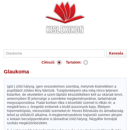
Címszó:
Tartalom:
Glaukoma
(gör.) zöld hályog, igen veszedelmes szembaj, melynek kiséretében a
pupillából zöldes fény tükrözik. Tulajdonképeni oka még nincs teljesen
kidarítve, de okvetetlen a szem tápláló készülékében kell az okának lenni,
amennyiben fő jelensége a szemteke megkeményedése, tartalmának
megszaporodása. Fiatal korban ritka s közellátó szemet is ritkán ér; a
meglett koru v. öregebb emberek s kivált asszonyok baja, főképen
hipermetrópiás, messzelátó szemeket ér. Heves fölindulás és álmatlanság
lehet az előidéző alkalma. A megkeményedésre hajlandó szemen atropin
v. kokain becsöppentésére is támadhat zöld hályog. Négyféle formáját
szokás megkülönböztetni.