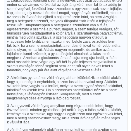
1. Legkevesebb jelenség kiséri a hevenyés vagy akut gyuladásos G.-t Az
ember szivárványos köröket lát az égő láng körül, nem lát jól az addig jó
szemüvegével, feszülést érez szemében s egyszerre csak heves fejfájást
kap, a beteg oly rosszul érezheti magát, hogy hányás erőltetheti; mindez
az orvost is tévedésbe ejtheti a baj természete iránt, ha nem vizsgálja
meg a betegnek a szemét, melynek állapotát csak kiséri a fejfájás és
rosszullét. Tulajdonképpen a betegnek a szemében van a fájás,
egyszersmind a szemhéja püffedt, dagadt, a szem fehérje vérágas, sőt
hurkaszerüen megdagadhat a kötőhártyája, szaruhártyája bágyadt fényü,
mintha meg volna szurkálva, a szemebogara nagyon kitágult, a
világosság felé fordítva nem szükül meg, belőle zavaros zöldes fény
tükrözik, ha a szemet megtapintjuk, a rendesnél jóval keményebb, néha
szinte olyan, mint a kő. A látás nagyon megromlik, de amikor aztán a
fájdalmak ismét szünnek, a gyuladás jelei elmulnak, a látás ismét
megjavul. Azonban a glaukomás támadás ujra meg ujra beáll, a látás
mind rosszabb lesz, végre egy-két hét folytán teljesen megvakulhat a
szem s vakságán többé segíteni nem lehet; sőt olyan heves lehet a
támadás, hogy egy pár óra alatt végképen elveszhet a látás.
2. A krónikus gyuladásos zöld hályog abban különbözik az előbbi alaktól,
hogy a jelenségek enyhébbek, a szem lassabban vakul meg. A látótér
szükebb lesz, vagyis az a terület, melyet a szem egy nézéssel áttekinthet,
mindinkább kisebb lesz. Ha a szemorvos szemtükörrel néz be a szem
belsejébe, a látóidegfőn üstszerü kivájulást lát, mert a szem
megkeményedése elnyomja a látóideg rostjait.
3. Az egyszerü zöld hályog annyiban még végzetesebb lehet, hogy
észrevétlenül, minden gyuladásos jel nélkül fogy a látás, szükül a látótér,
keményedik a szemteke, ugy hogy az egyik szem már egészen vak lehet,
mire a beteg szemorvoshoz megy, aki a szem látóidegfőjén már a teljes
kivájulást látja.
A zöld hályog valamelyik alakjában megvakult szem még azután sem