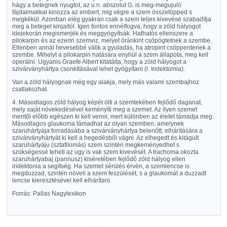
hágy a betegnek nyugtot, az u.n. abszolut G. is meg-megujuló
fájdalmakkal kinozza az embert, mig végre a szem összetöpped s
megkékül. Azonban elég gyakran csak a szem teljes kivevése szabadítja
meg a beteget kinjaitól. Igen fontos ennélfogva, hogy a zöld hályogot
idejekorán megismerjék és meggyógyítsák. Hathatós ellenszere a
pilokarpin és az ezerin szemviz, melyet óránkint csöpögtetnek a szembe.
Ellenben annál hevesebbé válik a gyuladás, ha atropint csöppentenek a
szembe. Mihelyt a pilokarpin hatására enyhül a szem állapota, meg kell
operálni. Ugyanis Graefe Albert kitatálta, hogy a zöld hályogot a
szivárványhártya csonkításával lehet gyógyítani (l. Iridektomia).
Van a zöld hályognak még egy alakja, mely más valami szembajhoz
csatlakozhat.
4. Másodlagos zöld hályog képét ölti a szemtekében fejlődő daganat,
mely saját növekedésével keményíti meg a szemet. Az ilyen szemet
mentől előbb egészen ki kell venni, mert különben az életet támadja meg.
Másodlagos glaukoma támadhat az olyan szemben, amelynek
szaruhártyája forradásába a szivárványhártya belenőtt; elhárítására a
szivárványhártyát ki kell a hegedésből vágni. Az elhegedt és kitágult
szaruhártyáju (sztafilomás) szem szintén megkeményedhet s
szükségessé teheti az ugy is vak szem kivevését. A trachoma okozta
szaruhártyabaj (pannusz) kiséretében fejlődő zöld hályog ellen
iridektonia a segítség. Ha szemet sérülés érvén, a szemlencse is
megduzzad, szintén növeli a szem feszülését, s a glaukomát a duzzadt
lencse kieresztésével kell elhárítani.
Forrás: Pallas Nagylexikon