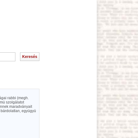
ágai rabbi (megh.
emü szolgálatot
s ennek maradványait
t bárdolatlan, együgyü