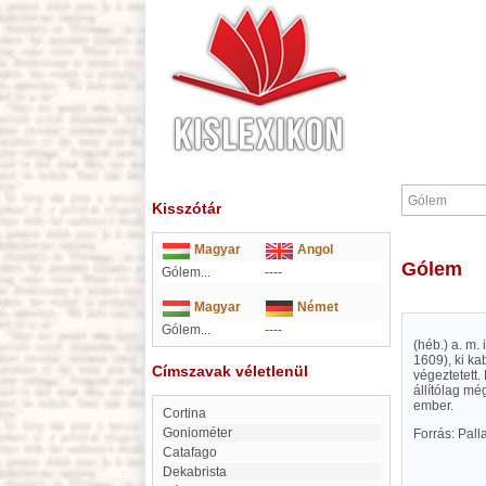
Kisszótár
Magyar
Angol
Gólem
Gólem...
----
Magyar
Német
Gólem...
----
(héb.) a. m.
1609), ki ka
Címszavak véletlenül
végeztetett.
állítólag mé
ember.
Cortina
goniométer
Forrás: Pal
Catafago
Dekabrista