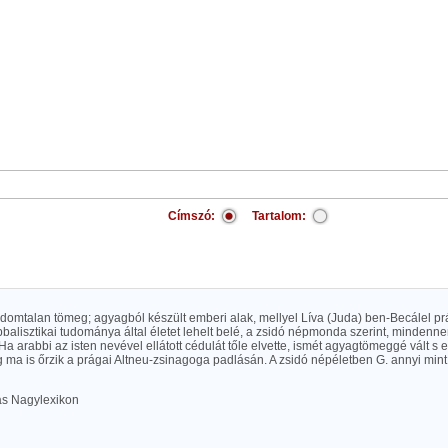
Címszó:
Tartalom:
 idomtalan tömeg; agyagból készült emberi alak, mellyel Líva (Juda) ben-Becálel pr
bbalisztikai tudománya által életet lehelt belé, a zsidó népmonda szerint, mindenn
 Ha arabbi az isten nevével ellátott cédulát tőle elvette, ismét agyagtömeggé vált 
g ma is őrzik a prágai Altneu-zsinagoga padlásán. A zsidó népéletben G. annyi min
las Nagylexikon