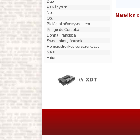
Dáo
Patkányfark
Nett
Maradjon on
Op.
Biológiai növényvédelem
Priego de Córdoba
Donna Francisca
Swedenborgiánusok
homoiostrofikus versszerkezet
Nais
A dur