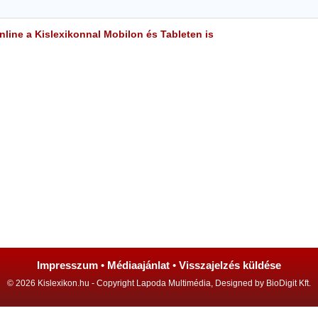
line a Kislexikonnal Mobilon és Tableten is
Impresszum
•
Médiaajánlat
•
Visszajelzés küldése
© 2026 Kislexikon.hu - Copyright Lapoda Multimédia, Designed by BioDigit Kft.