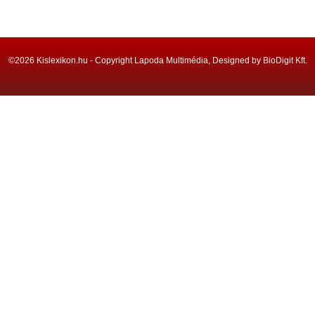
©2026 Kislexikon.hu - Copyright Lapoda Multimédia, Designed by BioDigit Kft.