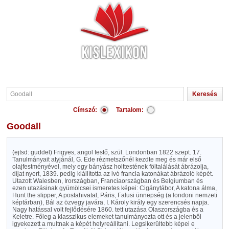
Címszó:
Tartalom:
Goodall
(ejtsd: guddel) Frigyes, angol festő, szül. Londonban 1822 szept. 17.
Tanulmányait atyjánál, G. Ede rézmetszőnél kezdte meg és már első
olajfestményével, mely egy bányász holttestének föltalálását ábrázolja,
díjat nyert, 1839. pedig kiállította az ivó francia katonákat ábrázoló képét.
Utazott Walesben, Irországban, Franciaországban és Belgiumban és
ezen utazásinak gyümölcsei ismeretes képei: Cigánytábor, A katona álma,
Hunt the slipper, A postahivatal, Páris, Falusi ünnepség (a londoni nemzeti
képtárban), Bál az özvegy javára, I. Károly király egy szerencsés napja.
Nagy hatással volt fejlődésére 1860. tett utazása Olaszországba és a
Keletre. Főleg a klasszikus elemeket tanulmányozta ott és a jelenből
igyekezett a multnak a képét helyreállítani. Legsikerültebb képei e