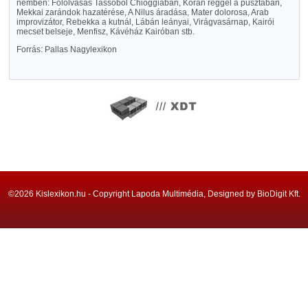
nemben: Fölolvasás Tassóból Chioggiában, Korán reggel a pusztában,
Mekkai zarándok hazatérése, A Nilus áradása, Mater dolorosa, Arab
improvizátor, Rebekka a kutnál, Lábán leányai, Virágvasárnap, Kairói
mecset belseje, Menfisz, Kávéház Kairóban stb.
Forrás: Pallas Nagylexikon
©2026 Kislexikon.hu - Copyright Lapoda Multimédia, Designed by BioDigit Kft.