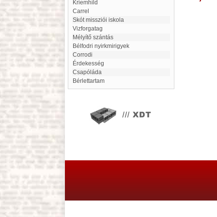
Kriemhild
Carrel
Skót missziói iskola
Vizforgatag
Mélyítő szántás
Bélfodri nyirkmirigyek
Corrodi
érdekesség
Csapóláda
Bérlettartam