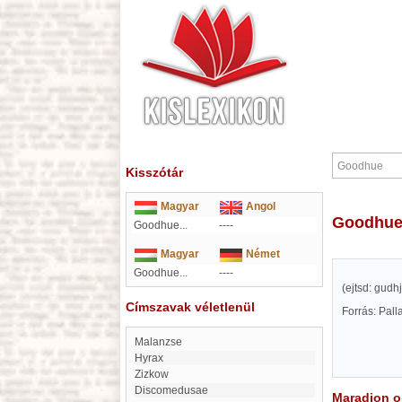
Kisszótár
Magyar
Angol
Goodhu
Goodhue...
----
Magyar
Német
Goodhue...
----
(ejtsd: gud
Címszavak véletlenül
Forrás: Pal
Malanzse
Hyrax
Zizkow
Discomedusae
Maradjon on