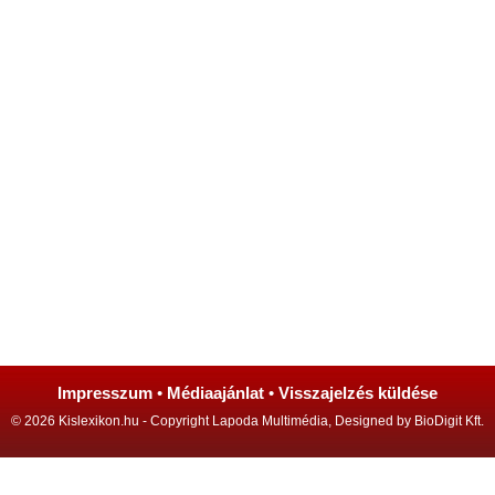
Impresszum
•
Médiaajánlat
•
Visszajelzés küldése
© 2026 Kislexikon.hu - Copyright Lapoda Multimédia, Designed by BioDigit Kft.