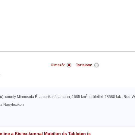
Címszó:
Tartalom:
e
2
hju), county Minnesota É.-amerikai államban, 1685 km
területtel, 28580 lak., Red-W
las Nagylexikon
line a Kislexikonnal Mobilon és Tableten is