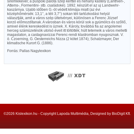
siremlékével; a püspöki palota szép kerttel és néhány kastély (Lanthieri-,
Attems-, Formentini- stb. családoké). 1892. készült el az uj Landwehr-
kaszárnya. Ujabb időben G.-öt védett klimája miatt (az évi
középhőmérsék: 13,1°, a téli 3,7°) sokan téli tartózkodási helyül
választják, amit a város szép ültetvényei, különösen a Ferenc József
korzó előmozdítanak. A városban és város körül sok a gyümölcs és szőllő,
amivel élénk kereskedést is üznek. X. Károly, továbbá fia az angolemei
herceg számüzetésök utolsó éveit itt töltötték; hült tetemeik a város melletti
magaslaton, a castagnavizzai Ferenc-rendi klastromban nyugosznak. V.
ö. Czoerning, G. Oesterreichs Nizza (2 kötet 1874); Schatzmayer, Der
klimatische Kurort G. (1886).
Forrás: Pallas Nagylexikon
©2026 Kislexikon.hu - Copyright Lapoda Multimédia, Designed by BioDigit Kft.