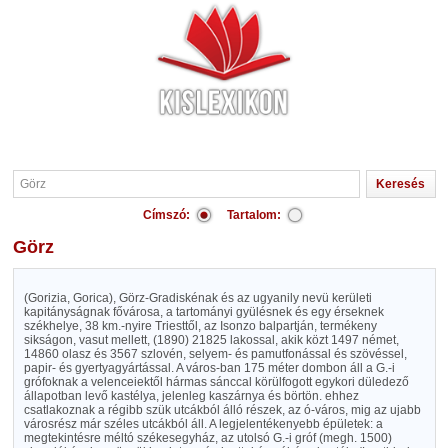
Címszó:
Tartalom:
Görz
(Gorizia, Gorica), Görz-Gradiskénak és az ugyanily nevü kerületi
kapitányságnak fővárosa, a tartományi gyülésnek és egy érseknek
székhelye, 38 km.-nyire Triesttől, az Isonzo balpartján, termékeny
sikságon, vasut mellett, (1890) 21825 lakossal, akik közt 1497 német,
14860 olasz és 3567 szlovén, selyem- és pamutfonással és szövéssel,
papir- és gyertyagyártással. A város-ban 175 méter dombon áll a G.-i
grófoknak a velenceiektől hármas sánccal körülfogott egykori düledező
állapotban levő kastélya, jelenleg kaszárnya és börtön. ehhez
csatlakoznak a régibb szük utcákból álló részek, az ó-város, mig az ujabb
városrész már széles utcákból áll. A legjelentékenyebb épületek: a
megtekintésre méltó székesegyház, az utolsó G.-i gróf (megh. 1500)