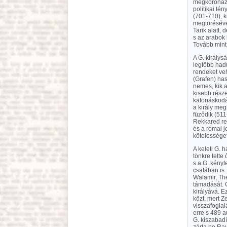
megkoronázta
politikai t
(701-710), k
megtörésével,
Tarik alatt, 
s az arabok
Tovább mint 
A G. királys
legfőbb hadu
rendeket veh
(Grafen) has
nemes, kik a
kisebb része
katonáskodás
a király meg
füződik (511
Rekkared rev
és a római j
kötelességet
A keleti G. 
tönkre tette
s a G. kényt
csatában is
Walamir, Th
támadását. O
királyává. E
közt, mert Z
visszafoglal
erre s 489 a
G. kiszabad