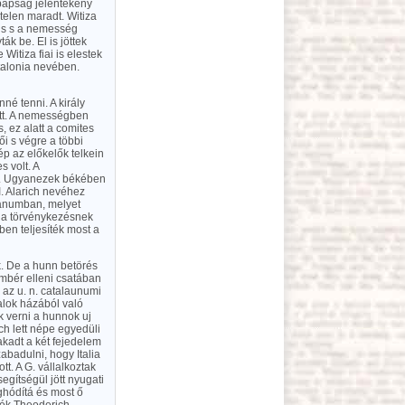
őpapság jelentékeny
telen maradt. Witiza
rus s a nemesség
ák be. El is jöttek
 Witiza fiai is elestek
talonia nevében.
nné tenni. A király
ott. A nemességben
, ez alatt a comites
i s végre a többi
p az előkelők telkein
s volt. A
stb. Ugyanezek békében
I. Alarich nevéhez
cianumban, melyet
t a törvénykezésnek
ben teljesíték most a
k. De a hunn betörés
ambér elleni csatában
 az u. n. catalaunumi
alok házából való
 verni a hunnok uj
ch lett népe egyedüli
akadt a két fejedelem
abadulni, hogy Italia
t. A G. vállalkoztak
egítségül jött nyugati
ghódítá és most ő