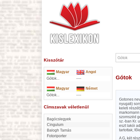
Kisszótár
Magyar
Angol
Gótok
Gótok...
----
Magyar
Német
Gótok...
----
Gotones neve
nyugati) sor
Címszavak véletlenül
keleti részé
markomann háb
szomszéd ge
bagócslegyek
sz.-ban Kr. 
Cingulum
eszt lakói ad
tartottak; f
Balogh Tamás
fotoriporter
A G, két rés