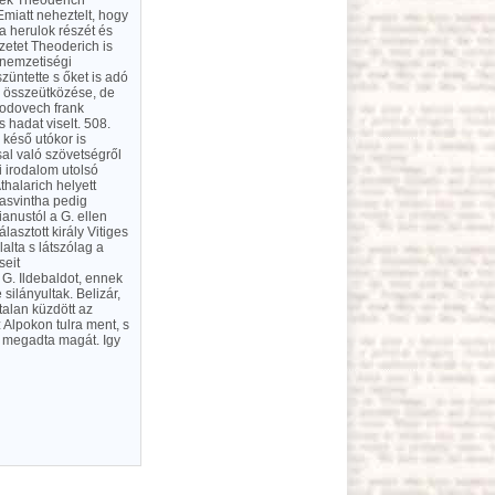
jék Theoderich
Emiatt neheztelt, hogy
a herulok részét és
zetet Theoderich is
k nemzetiségi
üntette s őket is adó
bb összeütközése, de
lodovech frank
s hadat viselt. 508.
 késő utókor is
sal való szövetségről
i irodalom utolsó
thalarich helyett
lasvintha pedig
ianustól a G. ellen
asztott király Vitiges
alta s látszólag a
seit
t G. Ildebaldot, ennek
 silányultak. Belizár,
ztalan küzdött az
 Alpokon tulra ment, s
n megadta magát. Igy