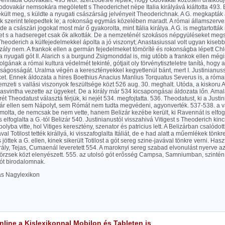
vennába Odovakárt. 493 febr. szerződésre léptek, hogy Odovakár közösen uralkod
e odovakár nemsokára megöletett s Theoderichet népe Italia királyává kiáltotta 493. 
kült meg, s küldte a nyugati császárság jelvényeit Theoderichnak. A G. megkapták 
 szerint telepedtek le; a rokonság egymás közelében maradt. A római államszerve
e a császári jogokat most már ő gyakorolta, mint Itália királya. A G. is megtartottá
et s a hadsereget csak ők alkották. De a nemzeténél szokásos népgyüléseket megsz
 Theoderich a külfejedelmekkel ápolta a jó viszonyt; Anastasiussal volt ugyan kise
zály nem. A frankok ellen a germán fejedelmeket tömöríté és rokonságba lépett Ch
e a nyugati gót II. Alarich s a burgund Zsigmonddal is, mig utóbb a frankok ellen mégi
olgának a római kultura védelmét tekinté, gótjait oly törvénytiszteletre tanítá, hogy a
zságosságát. Uralma végén a keresztényekkel kegyetlenül bánt, mert I. Justinianus
et. Ennek áldozata a hires Boethius Anacius Manlius Torquatus Severus is, a róma
nemzeti s vallási viszonyok feszültsége közt 526 aug. 30. meghalt. Utóda, a kiskoru A
asvintha vezette az ügyeket. De a király már 534 kicsapongásai áldozata lőn. Ama
ét Theodatust választá férjük, ki nejét 534. megfojtatta. 536. Theodatust, ki a Justin
zár ellen sem Nápolyt, sem Rómát nem tudta megvédeni, agyonverték. 537-538. a vál
olta, de nemcsak be nem vette, hanem Belizár kezébe került, ki Ravennát is elfogl
s elfoglalta a G.-tól Belizár 540. Justinianustól visszahivá Vitigest s Theoderich kinc
olyba vitte, hol Vitiges keresztény, szenator és patricius lett. A Belizárban csalódot
al Totilost tették királlyá, ki visszafoglalta Itáliát, de e had alatt a műemlékek tönkre
jöttek a G. ellen, kinek sikerült Totilost a gót sereg szine-javával tönkre verni. Has
irály, Tejas, Cumaenál leveretett 554. A maroknyi sereg szabad elvonulást nyerve az
törzsek közt elenyészett. 555. az utolsó gót erősség Campsa, Samniumban, szinté
gót birodalomnak.
las Nagylexikon
line a Kislexikonnal Mobilon és Tableten is