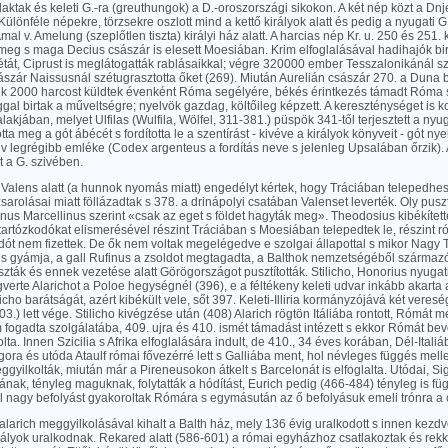
 laktak és keleti G.-ra (greuthungok) a D.-oroszországi sikokon. A két nép közt a Dn
 Különféle népekre, törzsekre oszlott mind a kettő királyok alatt és pedig a nyugati G.
Amal v. Amelung (szeplőtlen tiszta) királyi ház alatt. A harcias nép Kr. u. 250 és 251.
meg s maga Decius császár is elesett Moesiában. Krim elfoglalásával hadihajók bir
tát, Ciprust is meglátogatták rablásaikkal; végre 320000 ember Tesszalonikánál szá
szár Naissusnál szétugrasztotta őket (269). Miután Aurelián császár 270. a Duna b
ek 2000 harcost küldtek évenként Róma segélyére, békés érintkezés támadt Róma s 
al birtak a műveltségre; nyelvök gazdag, költőileg képzett. A kereszténységet is ko
lakjában, melyet Ulfilas (Wulfila, Wölfel, 311-381.) püspök 341-től terjesztett a nyug
tta meg a gót ábécét s fordította le a szentírást - kivéve a királyok könyveit - gót nye
v legrégibb emléke (Codex argenteus a fordítás neve s jelenleg Upsalában őrzik)
t a G. szivében.
 Valens alatt (a hunnok nyomás miatt) engedélyt kértek, hogy Tráciában telepedhe
 zsarolásai miatt föllázadtak s 378. a drinápolyi csatában Valenset leverték. Oly puszt
s Marcellinus szerint «csak az eget s földet hagyták meg». Theodosius kibékítette
tartózkodókat elismerésével részint Tráciában s Moesiában telepedtek le, részint r
dót nem fizettek. De ők nem voltak megelégedve e szolgai állapottal s mikor Nagy
us gyámja, a gall Rufinus a zsoldot megtagadta, a Balthok nemzetségéből származó
aszták és ennek vezetése alatt Görögországot pusztították. Stilicho, Honorius nyuga
erte Alarichot a Poloe hegységnél (396), e a féltékeny keleti udvar inkább akarta a
licho barátságát, azért kibékült vele, sőt 397. Keleti-Illiria kormányzójává két veresé
3.) lett vége. Stilicho kivégzése után (408) Alarich rögtön Itáliába rontott, Rómát m
fogadta szolgálatába, 409. ujra és 410. ismét támadást intézett s ekkor Rómát bev
ta. Innen Szicilia s Afrika elfoglalására indult, de 410., 34 éves korában, Dél-Ita
ora és utóda Ataulf római fővezérré lett s Galliába ment, hol névleges függés melle
eggyilkolták, miután már a Pireneusokon átkelt s Barcelonát is elfoglalta. Utódai, Sig
ak, tényleg maguknak, folytatták a hódítást, Eurich pedig (466-484) tényleg is füg
ől nagy befolyást gyakoroltak Rómára s egymásután az ő befolyásuk emeli trónra a 
arich meggyilkolásával kihalt a Balth ház, mely 136 évig uralkodott s innen kezd
irályok uralkodnak. Rekared alatt (586-601) a római egyházhoz csatlakoztak és rek