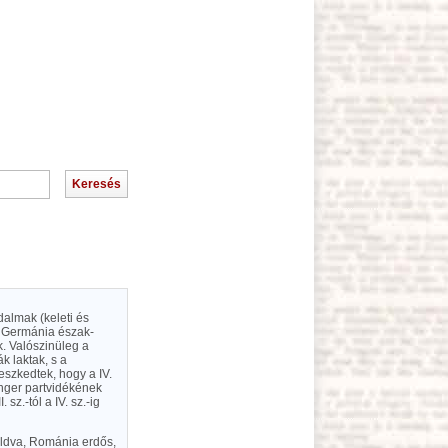
dalmak (keleti és
eg Germánia észak-
k. Valószinüleg a
ák laktak, s a
szkedtek, hogy a IV.
tenger partvidékének
 sz.-tól a IV. sz.-ig
Moldva, Románia erdős,