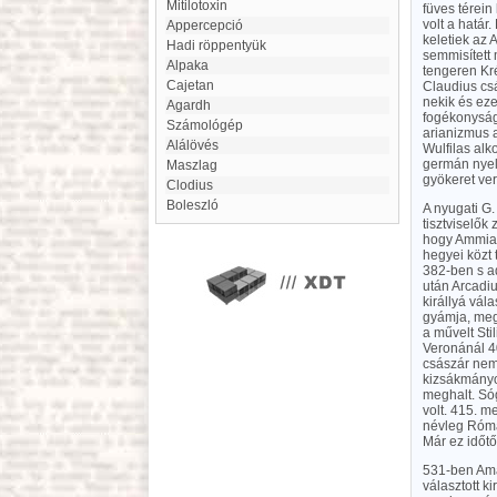
Mitilotoxin
füves térein
volt a határ.
appercepció
keletiek az 
Hadi röppentyük
semmisített 
Alpaka
tengeren Kré
Cajetan
Claudius csá
nekik és ez
Agardh
fogékonyságg
Számológép
arianizmus a
Alálövés
Wulfilas alko
germán nyel
Maszlag
gyökeret ver
Clodius
Boleszló
A nyugati G.
tisztviselők
hogy Ammianu
hegyei közt 
382-ben s a
után Arcadi
királlyá vál
gyámja, megv
a művelt Sti
Veronánál 40
császár nem 
kizsákmányol
meghalt. Sóg
volt. 415. m
névleg Rómán
Már ez időt
531-ben Amal
választott k