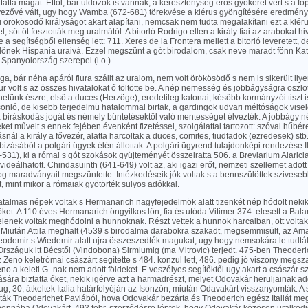
tta magát. Ettől, bár üldözők is vannak, a kereszténység erős gyökeret vert s a f
ényezővé vált, ugy hogy Wamba (672-681) törekvése a klérus gyöngítésére eredmény
i örökösödő királyságot akart alapítani, nemcsak nem tudta megalakítani ezt a klé
 sőt őt fosztották meg uralmától. A bitorló Rodrigo ellen a király fiai az arabokat hivt
de a segítségből ellenség lett: 711. Xeres de la Frontera mellett a bitorló leveretett, de
 lőnek Hispania uraivá. Ezzel megszünt a gót birodalom, csak neve maradt fönn Ka
Spanyolország szerepel (l.o.).
ága, bár néha apáról fiura szállt az uralom, nem volt örökösödő s nem is sikerült ilye
r volt s az összes hivatalokat ő töltötte be. A nép nemesség és jobbágyságra oszl
etünk észre; első a duces (Herzöge), eredetileg katonai, később kormányzói tiszt is
onló, de kisebb terjedelmü hatalommal birtak, a gardingok udvari méltóságok viselő
 biráskodás jogát és némely büntetésektől való mentességet élvezték. A jobbágy né
ket művelt s ennek fejében évenként fizetéssel, szolgálattal tartozott: szóval hűbére
nál a király a fővezér, alatta harcoltak a duces, comites, tiudfadok (ezredesek) 
bizásából a polgári ügyek élén állottak. A polgári ügyrend tulajdonképi rendezése I
-531), ki a római s gót szokások gyüjteményét összeiratta 506. a Breviarium Alari
ideálhatott. Chindasuinth (641-649) volt az, aki igazi erőt, nemzeti szellemet adot
og maradványait megszüntette. Intézkedéseik jók voltak s a bennszülöttek sziveseb
, mint mikor a rómaiak gyötörték sulyos adókkal.
hatalmas népek voltak s Hermanarich nagyfejedelmök alatt tizenkét nép hódolt neki
 őket. A 110 éves Hermanarich öngyilkos lőn, fia és utóda Vitimer 374. elesett a Bal
elenek voltak meghódolni a hunnoknak. Részt vettek a hunnok harcaiban, ott voltak
. Miután Attila meghalt (4539 s birodalma darabokra szakadt, megsemmisült, az Am
eodemir s Wiedemir alatt ujra összeszedték magukat, ugy hogy nemsokára le tudták
rszáguk itt Bécstől (Vindobona) Sirmiumig (ma Mitrovic) terjedt. 475-ben Theoderi
z Zeno keletrómai császárt segítette s 484. konzul lett, 486. pedig jó viszony megsz
eno a keleti G.-nak nem adott földeket. E veszélyes segítőktől ugy akart a császár sz
ására biztatta őket, nekik igérve azt a harmadrészt, melyet Odovakár heruljainak adot
ug, 30, átkeltek Italia határfolyóján az Isonzón, miután Odavakárt visszanyomták. A s
íták Theoderichet Paviából, hova Odovakár bezárta és Theoderich egész Italiát me