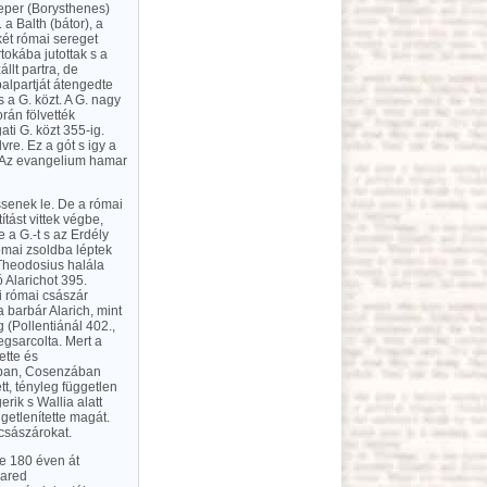
jeper (Borysthenes)
 a Balth (bátor), a
 két római sereget
tokába jutottak s a
llt partra, de
alpartját átengedte
a G. közt. A G. nagy
rán fölvették
ati G. közt 355-ig.
lvre. Ez a gót s igy a
. Az evangelium hamar
ssenek le. De a római
ítást vittek végbe,
 a G.-t s az Erdély
ómai zsoldba léptek
 Theodosius halála
 Alarichot 395.
ti római császár
 barbár Alarich, mint
g (Pollentiánál 402.,
egsarcolta. Mert a
ette és
liában, Cosenzában
tt, tényleg független
erik s Wallia alatt
getlenítette magát.
császárokat.
ve 180 éven át
kared