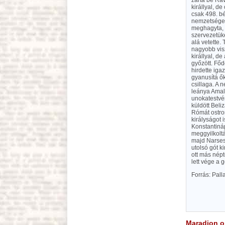
zárta be Ra
királlyal, d
csak 498. bé
nemzetségek
meghagyta, d
szervezetük
alá vetette.
nagyobb vis
királlyal, d
győzött. Főd
hirdette iga
gyanusítá ők
csillaga. A 
leánya Amal
unokatestvér
küldött Beli
Rómát ostrom
királyságot i
Konstantináp
meggyilkoltáv
majd Narses 
utolsó gót k
ott más nép
lett vége a 
Forrás: Pal
Maradjon on