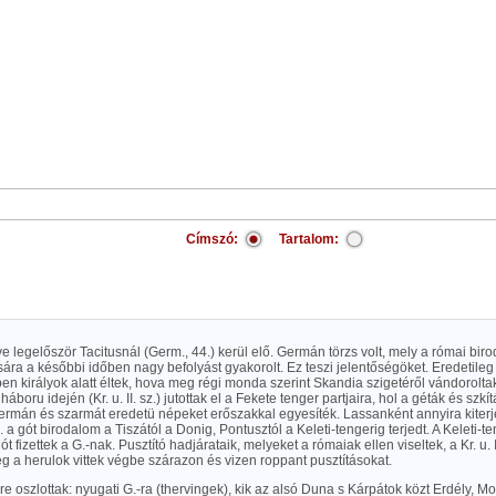
Címszó:
Tartalom:
 legelőször Tacitusnál (Germ., 44.) kerül elő. Germán törzs volt, mely a római biro
sára a későbbi időben nagy befolyást gyakorolt. Ez teszi jelentőségöket. Eredetil
ben királyok alatt éltek, hova meg régi monda szerint Skandia szigetéről vándorolta
oru idején (Kr. u. II. sz.) jutottak el a Fekete tenger partjaira, hol a géták és szkít
rmán és szarmát eredetü népeket erőszakkal egyesíték. Lassanként annyira kiterje
u. a gót birodalom a Tiszától a Donig, Pontusztól a Keleti-tengerig terjedt. A Keleti-
ót fizettek a G.-nak. Pusztító hadjárataik, melyeket a rómaiak ellen viseltek, a Kr. u. II.
őleg a herulok vittek végbe szárazon és vizen roppant pusztításokat.
zre oszlottak: nyugati G.-ra (thervingek), kik az alsó Duna s Kárpátok közt Erdély, 