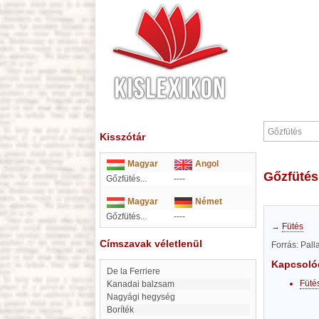
Kisszótár
Magyar
Angol
Gőzfütés
Gőzfütés...
----
Magyar
Német
Gőzfütés...
----
→
Fütés
Címszavak véletlenül
Forrás: Pal
Kapcsoló
De la Ferriere
Füté
Kanadai balzsam
Nagyági hegység
Boríték