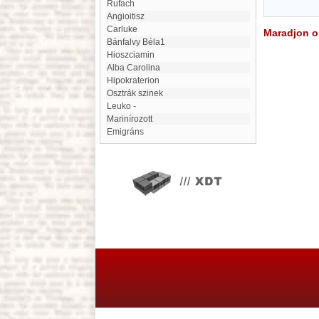
Rufach
Angioitisz
Carluke
Maradjon on
Bánfalvy Béla1
hioszciamin
Alba Carolina
Hipokraterion
Osztrák szinek
leuko -
Marinírozott
Emigráns