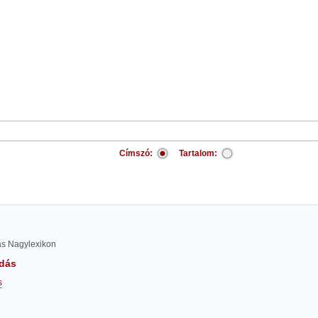
Címszó:
Tartalom:
las Nagylexikon
dás
s