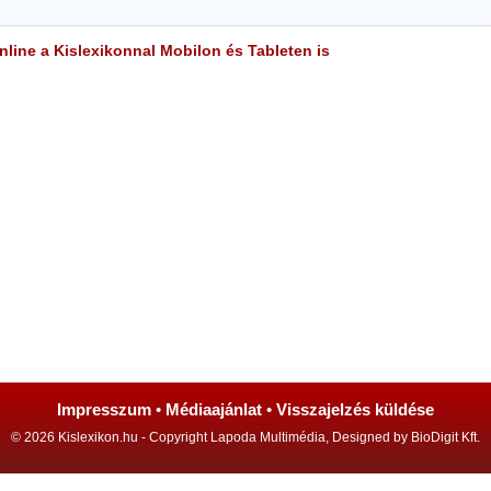
line a Kislexikonnal Mobilon és Tableten is
Impresszum
•
Médiaajánlat
•
Visszajelzés küldése
© 2026 Kislexikon.hu - Copyright Lapoda Multimédia, Designed by BioDigit Kft.