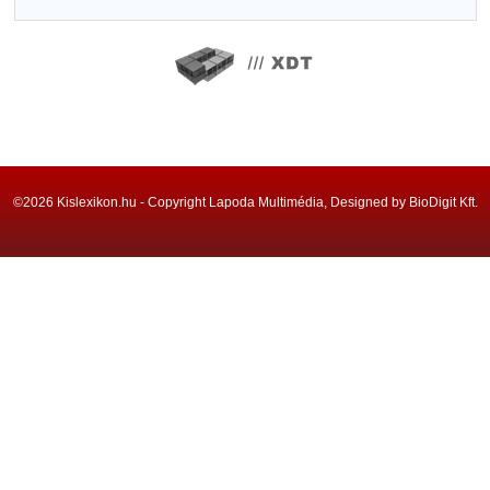
©2026 Kislexikon.hu - Copyright Lapoda Multimédia, Designed by BioDigit Kft.