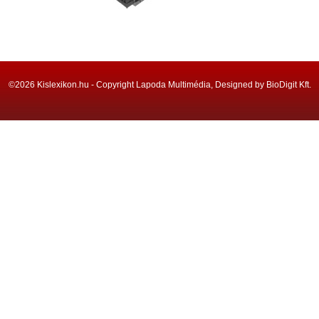
©2026 Kislexikon.hu - Copyright Lapoda Multimédia, Designed by BioDigit Kft.