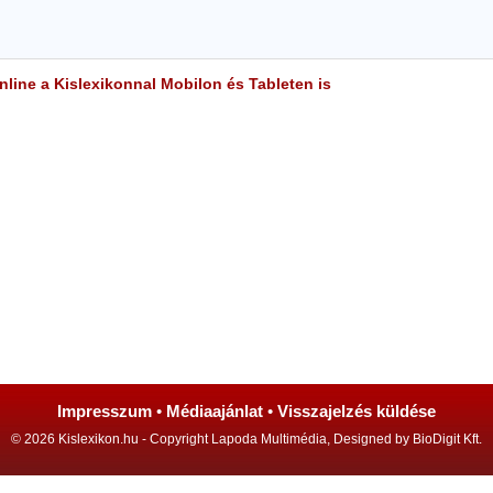
line a Kislexikonnal Mobilon és Tableten is
Impresszum
•
Médiaajánlat
•
Visszajelzés küldése
© 2026 Kislexikon.hu - Copyright Lapoda Multimédia, Designed by BioDigit Kft.