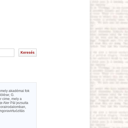
alamely akadémai fok
lölése; G.
r cime, mely a
e Aler Pál jezsuita
ngorairodalomban,
ngoravirtuózitás