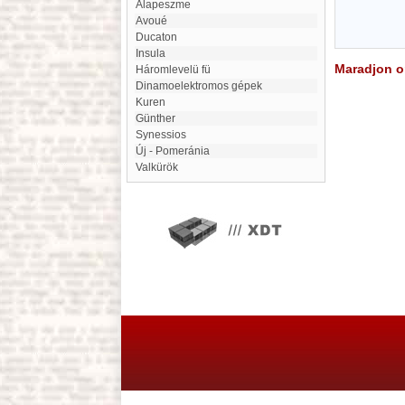
alapeszme
Avoué
Ducaton
Insula
Maradjon on
Háromlevelü fü
Dinamoelektromos gépek
Kuren
Günther
Synessios
Új - Pomeránia
Valkürök