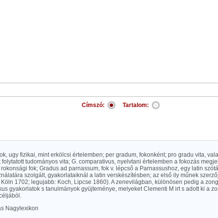
Címszó:
Tartalom:
. fok, ugy fizikai, mint erkölcsi értelemben; per gradum, fokonként; pro gradu vita, v
 folytatott tudományos vita; G. comparativus, nyelvtani értelemben a fokozás megje
 rokonsági fok; Gradus ad parnassum, fok v. lépcső a Parnassushoz, egy latin szótá
nálatára szolgált, gyakorlataiknál a latin verskészítésben; az első ily műnek szerzőj
s Köln 1702; legujabb: Koch, Lipcse 1860). A zenevilágban, különösen pedig a zo
us gyakorlatok s tanulmányok gyüjteménye, melyeket Clementi M irt s adott ki a zo
céljából.
las Nagylexikon