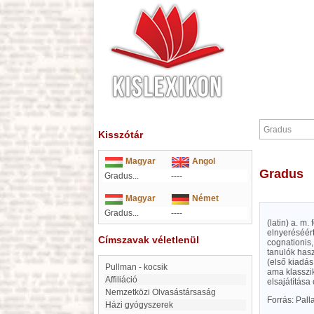
Kisszótár
Magyar
Angol
Gradus
Gradus...
----
Magyar
Német
Gradus...
----
(latin) a. m
elnyeréséért
Címszavak véletlenül
cognationis,
tanulók hasz
(első kiadá
Pullman - kocsik
ama klasszik
Affiliáció
elsajátítása 
Nemzetközi Olvasástársaság
Forrás: Pal
Házi gyógyszerek