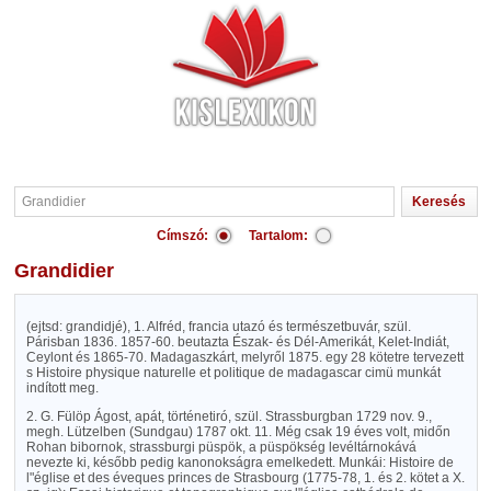
Címszó:
Tartalom:
Grandidier
(ejtsd: grandidjé), 1. Alfréd, francia utazó és természetbuvár, szül.
Párisban 1836. 1857-60. beutazta Észak- és Dél-Amerikát, Kelet-Indiát,
Ceylont és 1865-70. Madagaszkárt, melyről 1875. egy 28 kötetre tervezett
s Histoire physique naturelle et politique de madagascar cimü munkát
indított meg.
2. G. Fülöp Ágost, apát, történetiró, szül. Strassburgban 1729 nov. 9.,
megh. Lützelben (Sundgau) 1787 okt. 11. Még csak 19 éves volt, midőn
Rohan bibornok, strassburgi püspök, a püspökség levéltárnokává
nevezte ki, később pedig kanonokságra emelkedett. Munkái: Histoire de
l"église et des éveques princes de Strasbourg (1775-78, 1. és 2. kötet a X.