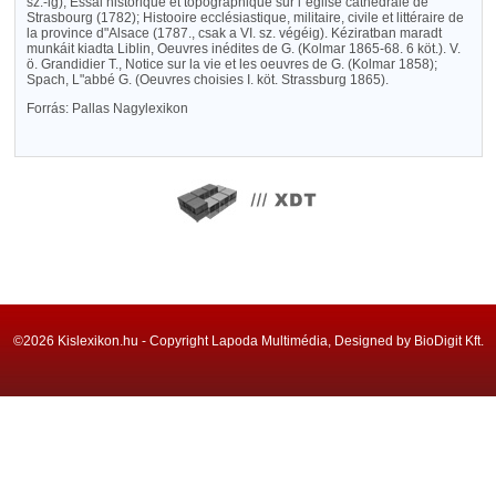
sz.-ig); Essai historique et topographique sur l"église cathédrale de
Strasbourg (1782); Histooire ecclésiastique, militaire, civile et littéraire de
la province d"Alsace (1787., csak a VI. sz. végéig). Kéziratban maradt
munkáit kiadta Liblin, Oeuvres inédites de G. (Kolmar 1865-68. 6 köt.). V.
ö. Grandidier T., Notice sur la vie et les oeuvres de G. (Kolmar 1858);
Spach, L"abbé G. (Oeuvres choisies I. köt. Strassburg 1865).
Forrás: Pallas Nagylexikon
©2026 Kislexikon.hu - Copyright Lapoda Multimédia, Designed by BioDigit Kft.