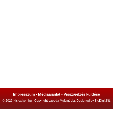
Impresszum
•
Médiaajánlat
•
Visszajelzés küldése
© 2026 Kislexikon.hu - Copyright Lapoda Multimédia, Designed by BioDigit Kft.