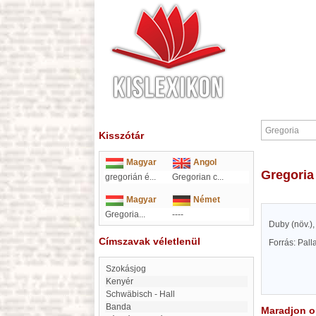
Kisszótár
Magyar
Angol
Gregoria
gregorián é
...
Gregorian c
...
Magyar
Német
Gregoria...
----
Duby (növ.),
Címszavak véletlenül
Forrás: Pal
Szokásjog
Kenyér
Schwäbisch - Hall
Banda
Maradjon on