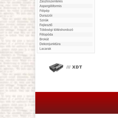
Zászlószentelés
Aspergilliformis
Félpép
Durazzói
Szirák
Fejlesztő
többségi töltéshordozó
Fillopóda
Brokát
dekonjunktúra
Lacarak