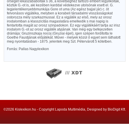
őrséget lekaszababolták s 36, a követséghez tartozó embert legyilkoltak,
köztük G.-ot is, aki kezében karddal védekezve utolsónak esett el. G.
legjelentékenyebbmunkája Gore ot uma (Az egész bajjal jár) c. öt
felvonásos vigjátéka, melyben a korabeli társadalmi visszásságokat
ostorozza mély szarkazmussal. Ez a vigjáték az első, mely az orosz
irodalomban a klasszicitás magaslatára emelkedik s mai napig is
fentartotta magát az orosz szinpadokon. Ez egy vigjátékáért tartja az irisz
irodalom G.-ot az orosz vigjáték atyjának. Van még egy befejezetlen
drámája: Gruzinszkaja nocoj (Gruziai éjjel), igen szépen fordította le
Goethe Faustjának előjátékát. Művei - melyek közül ő egyet sem láthatott
meg nyomtatásban - 1875. jelentek meg Szt. Pétervárott 5 kötetben.
Forrás: Pallas Nagylexikon
©2026 Kislexikon.hu - Copyright Lapoda Multimédia, Designed by BioDigit Kft.