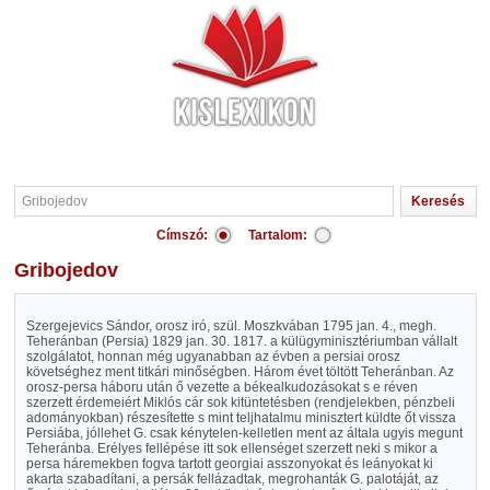
Címszó:
Tartalom:
Gribojedov
Szergejevics Sándor, orosz iró, szül. Moszkvában 1795 jan. 4., megh.
Teheránban (Persia) 1829 jan. 30. 1817. a külügyminisztériumban vállalt
szolgálatot, honnan még ugyanabban az évben a persiai orosz
követséghez ment titkári minőségben. Három évet töltött Teheránban. Az
orosz-persa háboru után ő vezette a békealkudozásokat s e réven
szerzett érdemeiért Miklós cár sok kitüntetésben (rendjelekben, pénzbeli
adományokban) részesítette s mint teljhatalmu minisztert küldte őt vissza
Persiába, jóllehet G. csak kénytelen-kelletlen ment az általa ugyis megunt
Teheránba. Erélyes fellépése itt sok ellenséget szerzett neki s mikor a
persa háremekben fogva tartott georgiai asszonyokat és leányokat ki
akarta szabadítani, a persák fellázadtak, megrohanták G. palotáját, az