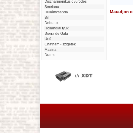
diszharmonikus gyűrődés
Smetana
Maradjon on
hullámcsapda
bill
Debraux
Hollandiai tyuk
Sierra de Gata
Ürtű
Chatham - szigetek
masina
Drams