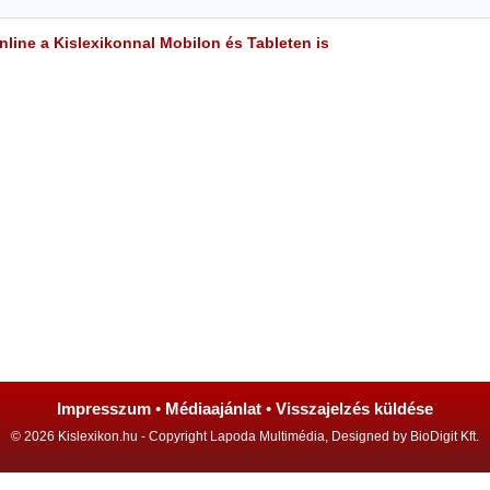
line a Kislexikonnal Mobilon és Tableten is
Impresszum
•
Médiaajánlat
•
Visszajelzés küldése
© 2026 Kislexikon.hu - Copyright Lapoda Multimédia, Designed by BioDigit Kft.