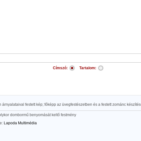
Címszó:
Tartalom:
n árnyalataival festett kép; főképp az üvegfestészetben és a festett zománc készíté
, olykor dombormű benyomását keltő festmény
te:
Lapoda Multimédia