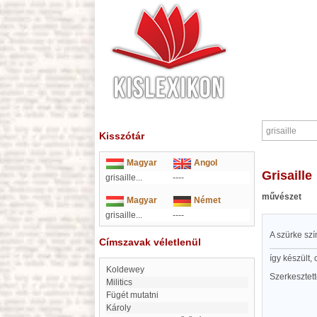
Kisszótár
Magyar
Angol
grisaille
grisaille...
----
művészet
Magyar
Német
grisaille...
----
A szürke szí
Címszavak véletlenül
így készült
Koldewey
Szerkesztet
Militics
Fügét mutatni
Károly