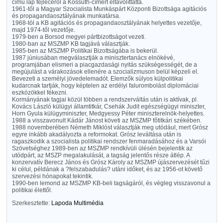
című lap fejlécéről a Kossuth-címert eltávolíttatta.
1961-től a Magyar Szocialista Munkáspárt Központi Bizottsága agitációs
és propagandaosztályának munkatársa.
1968-tól a KB agitációs és propagandaosztályának helyettes vezetője,
majd 1974-től vezetője.
1979-ben a Borsod megyei pártbizottságot vezeti.
1980-ban az MSZMP KB tagjává választják.
1985-ben az MSZMP Politikai Bizottságába is bekerül.
1987 júniusában megválasztják a minisztertanács elnökévé,
programjában elismeri a piacgazdasági nyitás szükségességét, de a
megújulást a várakozások ellenére a szocializmuson belül képzeli el.
Bevezeti a személyi jövedelemadót. Elemzők súlyos külpolitikai
kudarcnak tartják, hogy képtelen az erdélyi falurombolást diplomáciai
eszközökkel fékezni.
Kormányának tagjai közül többen a rendszerváltás után is aktívak, pl.
Kovács László külügyi államtitkár, Csehák Judit egészségügyi miniszter,
Horn Gyula külügyminiszter, Medgyessy Péter miniszterelnök-helyettes.
1988 a visszavonult Kádár Jánost követi az MSZMP főtitkári székében.
1988 novemberében Németh Miklóst választják meg utódául, mert Grósz
egyre inkább akadályozta a reformokat. Grósz leváltása után is
ragaszkodik a szocialista politikai rendszer fenmaradásához és a Varsói
Szövetséghez 1989-ben az MSZMP rendkívüli ülésén bejelentik az
utódpárt, az MSZP megalakulását, a tagság jelentős része átlép. A
konzervatív Berecz János és Grósz Károly az MSZMP újászervezését tűzi
ki célul, példának a ?felszabadulás? utáni időket, és az 1956-ot követő
szervezési hónapokat tekintik.
1990-ben lemond az MSZMP KB-beli tagságáról, és végleg visszavonul a
politikai élettől.
Szerkesztette:
Lapoda Multimédia