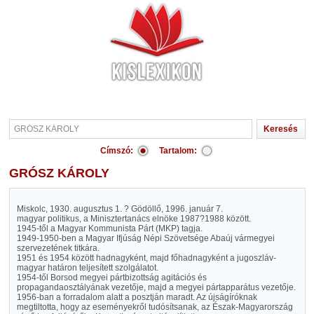
Címszó:
Tartalom:
GRÓSZ KÁROLY
Miskolc, 1930. augusztus 1. ? Gödöllő, 1996. január 7.
magyar politikus, a Minisztertanács elnöke 1987?1988 között.
1945-től a Magyar Kommunista Párt (MKP) tagja.
1949-1950-ben a Magyar Ifjúság Népi Szövetsége Abaúj vármegyei
szervezetének titkára.
1951 és 1954 között hadnagyként, majd főhadnagyként a jugoszláv-
magyar határon teljesített szolgálatot.
1954-től Borsod megyei pártbizottság agitációs és
propagandaosztályának vezetője, majd a megyei pártapparátus vezetője.
1956-ban a forradalom alatt a posztján maradt. Az újságíróknak
megtiltotta, hogy az eseményekről tudósítsanak, az Észak-Magyarország