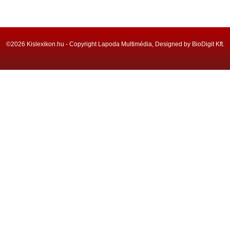
©2026 Kislexikon.hu - Copyright Lapoda Multimédia, Designed by BioDigit Kft.