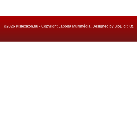
©2026 Kislexikon.hu - Copyright Lapoda Multimédia, Designed by BioDigit Kft.