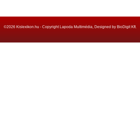
©2026 Kislexikon.hu - Copyright Lapoda Multimédia, Designed by BioDigit Kft.