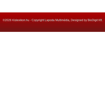
©2026 Kislexikon.hu - Copyright Lapoda Multimédia, Designed by BioDigit Kft.