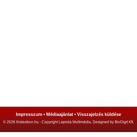
Impresszum
•
Médiaajánlat
•
Visszajelzés küldése
© 2026 Kislexikon.hu - Copyright Lapoda Multimédia, Designed by BioDigit Kft.