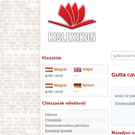
Kisszótár
Magyar
Angol
gutta c
gutta cavat...
----
Magyar
Német
gutta cavat...
----
lassú víz pa
Címszavak véletlenül
Szerkesztet
démon
Csávázás
impulzuskövetési periódus
Korintusi levelek
Maradjon on