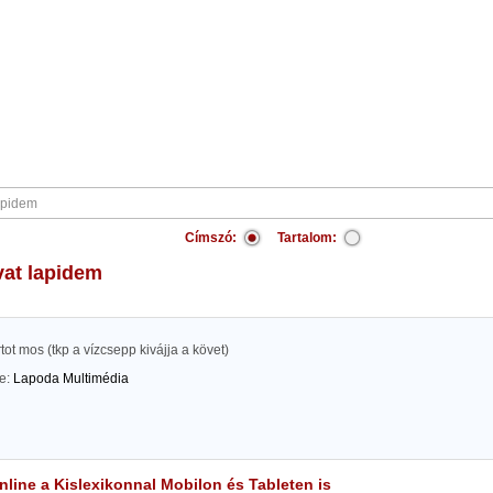
Címszó:
Tartalom:
avat lapidem
rtot mos (tkp a vízcsepp kivájja a követ)
te:
Lapoda Multimédia
line a Kislexikonnal Mobilon és Tableten is