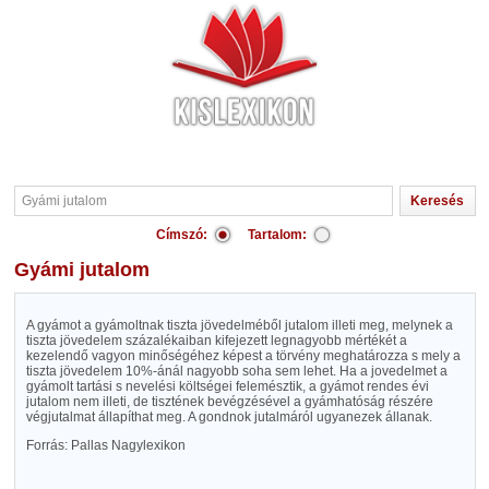
Címszó:
Tartalom:
Gyámi jutalom
A gyámot a gyámoltnak tiszta jövedelméből jutalom illeti meg, melynek a
tiszta jövedelem százalékaiban kifejezett legnagyobb mértékét a
kezelendő vagyon minőségéhez képest a törvény meghatározza s mely a
tiszta jövedelem 10%-ánál nagyobb soha sem lehet. Ha a jovedelmet a
gyámolt tartási s nevelési költségei felemésztik, a gyámot rendes évi
jutalom nem illeti, de tisztének bevégzésével a gyámhatóság részére
végjutalmat állapíthat meg. A gondnok jutalmáról ugyanezek állanak.
Forrás: Pallas Nagylexikon