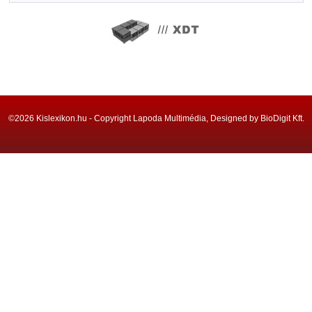
©2026 Kislexikon.hu - Copyright Lapoda Multimédia, Designed by BioDigit Kft.