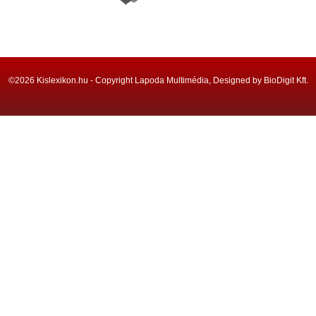
©2026 Kislexikon.hu - Copyright Lapoda Multimédia, Designed by BioDigit Kft.