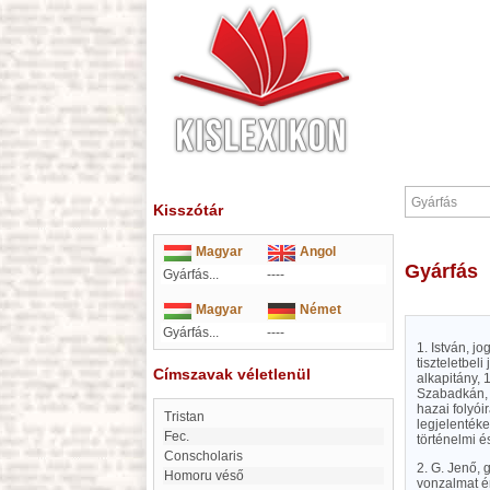
Kisszótár
Magyar
Angol
Gyárfás
Gyárfás...
----
Magyar
Német
Gyárfás...
----
1. István, j
tiszteletbel
Címszavak véletlenül
alkapitány, 
Szabadkán, 1
hazai folyói
Tristan
legjelenték
Fec.
történelmi é
conscholaris
2. G. Jenő, 
Homoru véső
vonzalmat ér