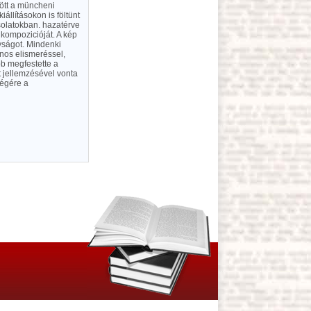
tött a müncheni
llításokon is föltünt
solatokban. hazatérve
kompozicióját. A kép
nyságot. Mindenki
ános elismeréssel,
b megfestette a
t jellemzésével vonta
ségére a