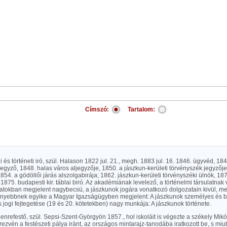
Címszó:
Tartalom:
ogi és történeti iró, szül. Halason 1822 jul. 21., megh. 1883 jul. 16. 1846. ügyvéd, 18
i jegyző, 1848. halas város aljegyzője, 1850. a jászkun-kerületi törvényszék jegyzője
1854. a gödöllői járás alszolgabirája; 1862. jászkun-kerületi törvényszéki ülnök, 187
875. budapesti kir. táblai biró. Az akadémiának levelező, a történelmi társulatnak 
ratokban megjelent nagybecsü, a jászkunok jogára vonatkozó dolgozatain kivül, me
enyebbnek egyike a Magyar Igazságügyben megjelent: A jászkunok személyes és b
s jogi fejtegetése (19 és 20. kötetekben) nagy munkája: A jászkunok története.
genrefestő, szül. Sepsi-Szent-Györgyön 1857., hol iskoláit is végezte a székely Mi
ezvén a festészeti pálya iránt, az országos mintarajz-tanodába iratkozott be, s miutá