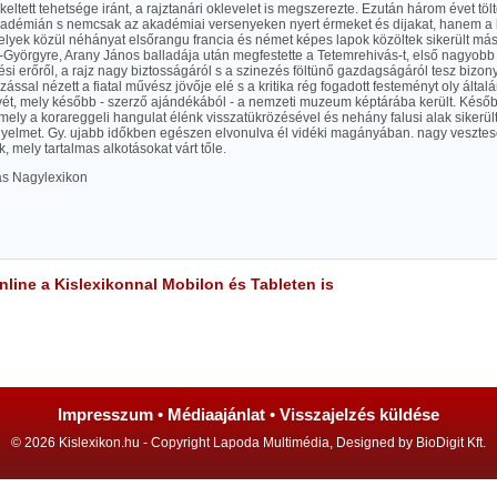
keltett tehetsége iránt, a rajztanári oklevelet is megszerezte. Ezután három évet töl
kadémián s nemcsak az akadémiai versenyeken nyert érmeket és dijakat, hanem a kiá
elyek közül néhányat elsőrangu francia és német képes lapok közöltek sikerült má
-Györgyre, Arany János balladája után megfestette a Tetemrehivás-t, első nagyobb 
zési erőről, a rajz nagy biztosságáról s a szinezés föltünő gazdagságáról tesz bizo
ással nézett a fiatal művész jövője elé s a kritika rég fogadott festeményt oly által
vét, mely később - szerző ajándékából - a nemzeti muzeum képtárába került. Későb
 mely a korareggeli hangulat élénk visszatükrözésével és nehány falusi alak sikerül
gyelmet. Gy. ujabb időkben egészen elvonulva él vidéki magányában. nagy veszte
 mely tartalmas alkotásokat várt tőle.
las Nagylexikon
line a Kislexikonnal Mobilon és Tableten is
Impresszum
•
Médiaajánlat
•
Visszajelzés küldése
© 2026 Kislexikon.hu - Copyright Lapoda Multimédia, Designed by BioDigit Kft.