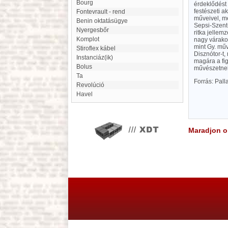
Bourg
érdeklődést 
festészeti a
Fontevrault - rend
műveivel, m
Benin oktatásügye
Sepsi-Szent
Nyergesbőr
ritka jellem
Komplot
nagy várakoz
mint Gy. mű
stiroflex kábel
Disznótor-t,
instanciáz(ik)
magára a fi
Bolus
művészetnek,
Ta
Forrás: Pal
revolúció
Havel
Maradjon on