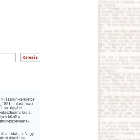
47- jászkun-kerületbeli
, 1851. halasi járási
2. kir. ügyész
választmányi tagja.
lyek közül a
irtokviszonyainak
kó-főtanodában. Nagy
n itt általános