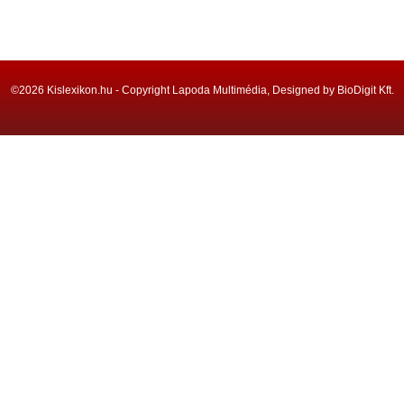
©2026 Kislexikon.hu - Copyright Lapoda Multimédia, Designed by BioDigit Kft.