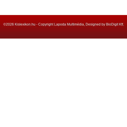
©2026 Kislexikon.hu - Copyright Lapoda Multimédia, Designed by BioDigit Kft.