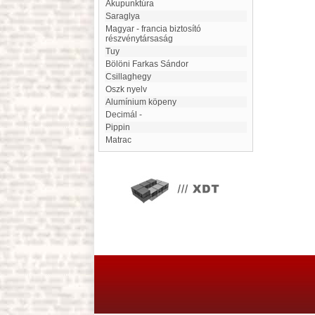
akupunktúra
Saraglya
Magyar - francia biztosító
részvénytársaság
Tuy
Bölöni Farkas Sándor
Csillaghegy
Oszk nyelv
Alumínium köpeny
decimál -
Pippin
Matrac