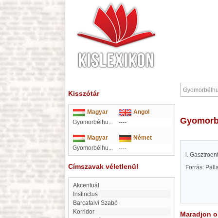
Kisszótár
Magyar
Angol
Gyomorb
Gyomorbélhu...
----
Magyar
Német
Gyomorbélhu...
----
l. Gasztroent
Címszavak véletlenül
Forrás: Pal
akcentuál
Instinctus
Barcafalvi Szabó
Korridor
Maradjon on