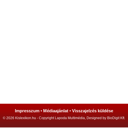
Impresszum
•
Médiaajánlat
•
Visszajelzés küldése
© 2026 Kislexikon.hu - Copyright Lapoda Multimédia, Designed by BioDigit Kft.