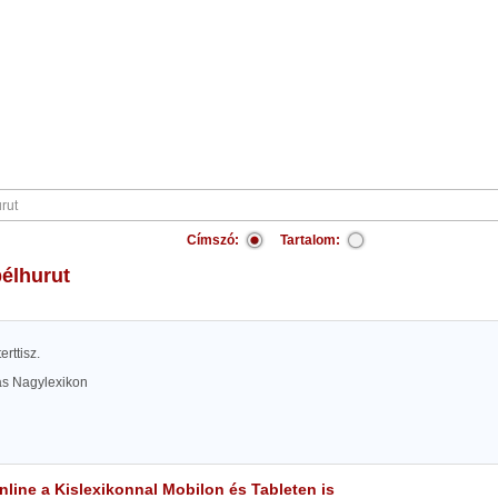
Címszó:
Tartalom:
élhurut
erttisz.
las Nagylexikon
line a Kislexikonnal Mobilon és Tableten is