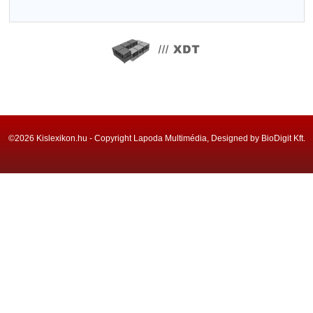
©2026 Kislexikon.hu - Copyright Lapoda Multimédia, Designed by BioDigit Kft.