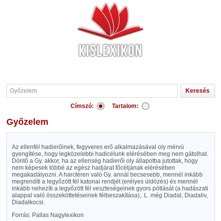
Címszó:
Tartalom:
Győzelem
Az ellenfél hadierőinek, fegyveres erő alkalmazásával oly mérvü
gyengítése, hogy legközelebbi hadicélunk elérésében meg nem gátolhat.
Döntő a Gy. akkor, ha az ellenség hadierői oly állapotba jutottak, hogy
nem képesek többé az egész hadjárat főcéljának elérésében
megakadályozni. A harctéren való Gy. annál becsesebb, mennél inkább
megrendíti a legyőzött fél katonai rendjét (erélyes üldözés) és mennél
inkább nehezíti a legyőzött fél veszteségeinek gyors pótlását (a hadászati
alappal való összeköttetéseinek félbeszakítása),. L. még Diadal, Diadaliv,
Diadalkocsi.
Forrás: Pallas Nagylexikon