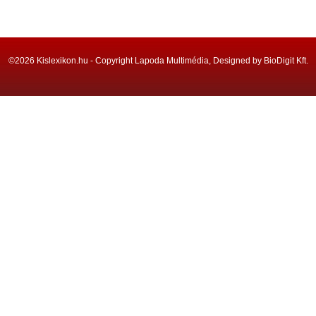
©2026 Kislexikon.hu - Copyright Lapoda Multimédia, Designed by BioDigit Kft.