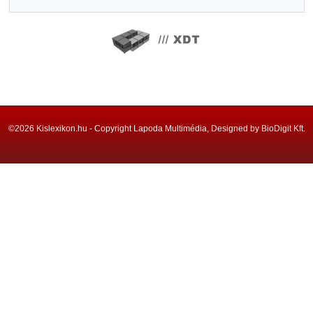
©2026 Kislexikon.hu - Copyright Lapoda Multimédia, Designed by BioDigit Kft.