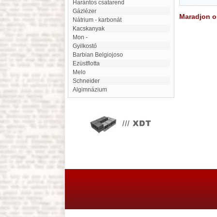
Harántos csatarend
gázlézer
Maradjon on
nátrium - karbonát
Kacskanyak
mon -
Gyilkostó
Barbian Belgiojoso
Ezüstflotta
Melo
Schneider
Algimnázium