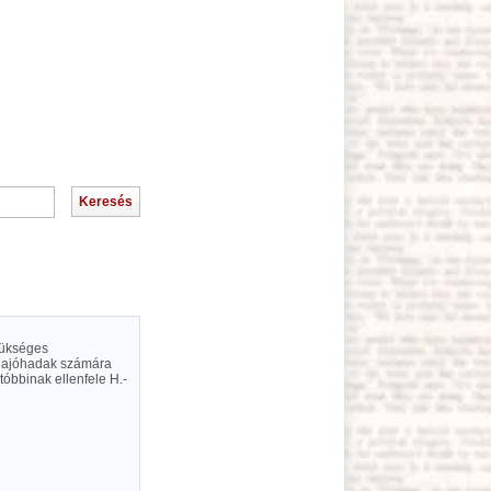
zükséges
 hajóhadak számára
óbbinak ellenfele H.-