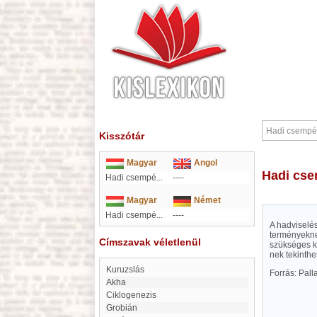
Kisszótár
Magyar
Angol
Hadi cs
Hadi csempé...
----
Magyar
Német
Hadi csempé...
----
A hadviselé
terményekne
Címszavak véletlenül
szükséges kő
nek tekinthe
Kuruzslás
Forrás: Pal
Akha
Ciklogenezis
Grobián