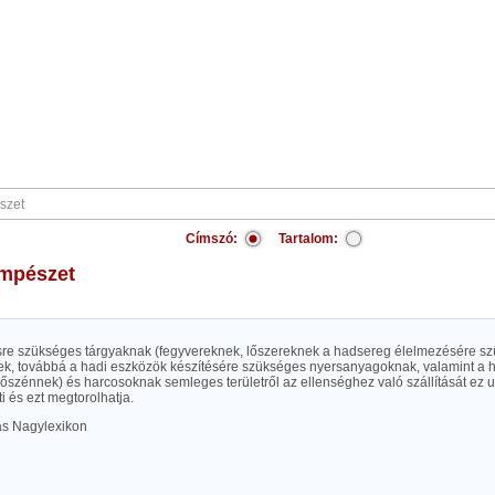
Címszó:
Tartalom:
empészet
sre szükséges tárgyaknak (fegyvereknek, lőszereknek a hadsereg élelmezésére s
k, továbbá a hadi eszközök készítésére szükséges nyersanyagoknak, valamint a
szénnek) és harcosoknak semleges területről az ellenséghez való szállítását ez ut
ti és ezt megtorolhatja.
las Nagylexikon