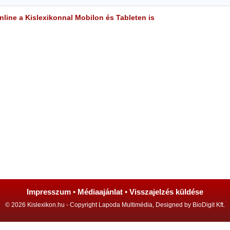
line a Kislexikonnal Mobilon és Tableten is
Impresszum
•
Médiaajánlat
•
Visszajelzés küldése
© 2026 Kislexikon.hu - Copyright Lapoda Multimédia, Designed by BioDigit Kft.