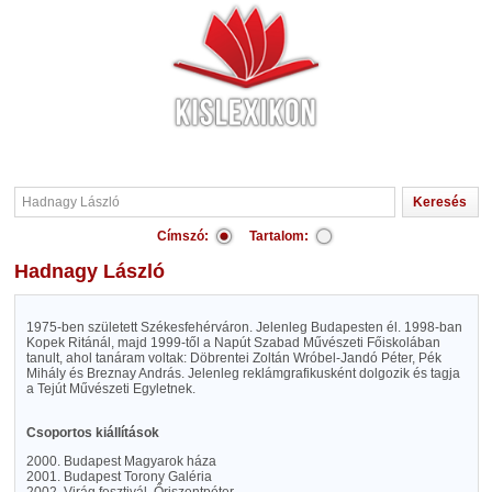
Címszó:
Tartalom:
Hadnagy László
1975-ben született Székesfehérváron. Jelenleg Budapesten él. 1998-ban
Kopek Ritánál, majd 1999-től a Napút Szabad Művészeti Főiskolában
tanult, ahol tanáram voltak: Döbrentei Zoltán Wróbel-Jandó Péter, Pék
Mihály és Breznay András. Jelenleg reklámgrafikusként dolgozik és tagja
a Tejút Művészeti Egyletnek.
Csoportos kiállítások
2000. Budapest Magyarok háza
2001. Budapest Torony Galéria