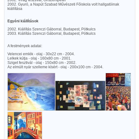
2002. Virág fesztivál, Őriszentpéter
2002. Gyuró, a Napút Szabad Művészeti Főiskola volt hallgatóinak
kiállítása
Egyéni kiállítások
2002. Kiállítás Szenczi Gáborral, Budapest, Pótkulcs
2003. Kiállítás Szenczi Gáborral, Budapest, Pótkulcs
A festmények adatai:
Velencei emlék - olaj - 30x22 cm - 2004.
Lelkek kútja - olaj - 160x80 cm - 2001.
Sziget fesztivál - olaj - 150x80 cm - 2002.
Az elmúlt nyár szelleme kísért - olaj - 200x100 cm - 2004.