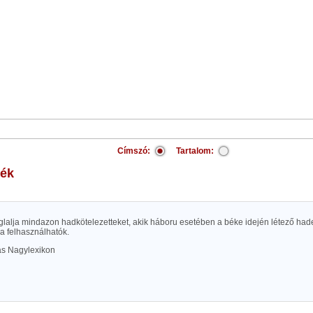
Címszó:
Tartalom:
lék
lalja mindazon hadkötelezetteket, akik háboru esetében a béke idején létező hade
a felhasználhatók.
las Nagylexikon