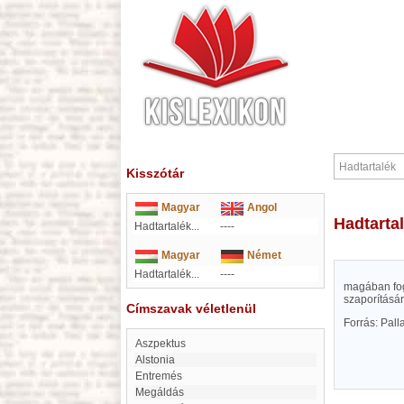
Kisszótár
Magyar
Angol
Hadtarta
Hadtartalék...
----
Magyar
Német
Hadtartalék...
----
magában fog
szaporításár
Címszavak véletlenül
Forrás: Pal
aszpektus
Alstonia
entremés
Megáldás