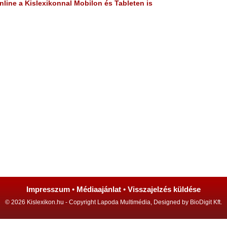
line a Kislexikonnal Mobilon és Tableten is
Impresszum
•
Médiaajánlat
•
Visszajelzés küldése
© 2026 Kislexikon.hu - Copyright Lapoda Multimédia, Designed by BioDigit Kft.