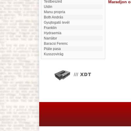
Testbeszéd
Maradjon on
Uldin
Manu propria
Both András
Gyujtogató levél
Franklin
Hydraemia
narrátor
Baracsi Ferenc
Piále pasa
Kusszovirág