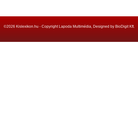
©2026 Kislexikon.hu - Copyright Lapoda Multimédia, Designed by BioDigit Kft.