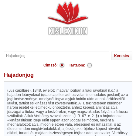
Címszó:
Tartalom:
Hajadonjog
(Jus capillare), 1848. év előtti magyar jogban a fiági javaknál (l.o.) a
hajadon leányoknál (quae capillos adhuc velamine nudatos gestant) az a
jogi kedvezménye, amelynél fogva atyjuk halála után annak örököseitől
lakást, tartást és kiházasítást követelhették. A H. tekintetében különben
három esetet kellett megkülönböztetni, ahhoz képest, amint az atya
jószágai a fiukra, vagy a testvérekre, vagy magszakadás folytán a fiskusra
szállottak. A fiuk Verbőczy szavai szerint (I. R. 67. c. 2. §) a hajadonokat
«kiházasításuk ideje előtt éppen azon joggal és módon, miként a
meghalálozott atya, midőn életben vala, eleséggel és ruházattal, s az
életre minden megkivántatókkal, a jószágok erőjéhez képest növelni,
ellátni, tartani és majdan tisztességesen férjhez adni tartoztak». Verbőczy