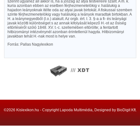
szerint ugyanez áll akkor is, ha a jószág az atya testvéreire szállt. A m. k.
kuria azonban ebben az esetben férjhezmenetelökig v. halálukig a
hajadon leányoknak itélte oda az atyai javak birtokát. A fiskussal szemben
szinte férjhezmenetelökig vagy halálukig a leányok maradtak birtokban. A
H. a leánynegyedből (l.o.) alakult. Az orgb. ért. I. 3. §-a a fi- és leányági
javak közötti különbséget s az annak kifolyását képező H.-ot az ősiség
eltörléséről szóló 1848. XV. t.-c. szellemében eltörölte; a fentartott
hitbizományi intézvénynél azonban érintetlenül hagyta. Hitbizományi
javakban tehát H.-nak most is helye van.
Forrás: Pallas Nagylexikon
©2026 Kislexikon.hu - Copyright Lapoda Multimédia, Designed by BioDigit Kft.